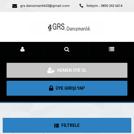
grs.danismanlik03@gmail.com
İletişim ; 0850 242 6614
HEMEN ÜYE OL
ÜYE GİRİŞİ YAP
FİLTRELE