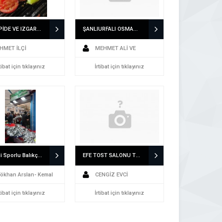
ASAF PİDE VE IZGARA 0541 748 0889 ACIPAYAM DA PİDE VE IZGARA SALONU
ŞANLIURFALI OSMAN USTA ÇİĞKÖFTE 05415242694 KALE DE ÇİĞKÖFTE SİPARİŞİ
HMET İLÇİ
MEHMET ALİ VE
tibat için tıklayınız
HÜSEYİN TAŞLICALI
İrtibat için tıklayınız
Denizli Sporlu Balıkçı Kardeşler 0258 264 8812 Denizli Alo Balıkçı
EFE TOST SALONU TOSTÇU CENGİZ 0533 579 6915 ÇİVRİL DE MEŞHUR TOSTÇU
ökhan Arslan- Kemal
CENGİZ EVCİ
tibat için tıklayınız
İrtibat için tıklayınız