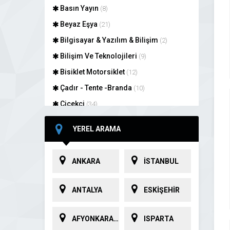
Basın Yayın
(8)
Beyaz Eşya
(21)
Bilgisayar & Yazılım & Bilişim
(2)
Bilişim Ve Teknolojileri
(9)
Bisiklet Motorsiklet
(12)
Çadır - Tente -Branda
(10)
Çiçekçi
(34)
Danışmanlık
(13)
YEREL ARAMA
Dini Hizmetler
(5)
Düğün Evlilik
(84)
ANKARA
İSTANBUL
Eğitim Öğretim
(26)
Elektrik Elektronik
(58)
ANTALYA
ESKİŞEHİR
Emlak Gayrimenkul
(24)
Evcil Hayvan (Pet Shop)
(23)
AFYONKARAHİSAR
ISPARTA