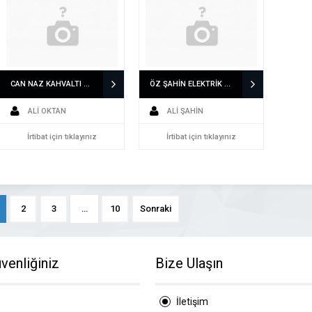
CAN NAZ KAHVALTI SALONU VE IZGARA 05352815220 DENİZLİDE KAHVALTI MEKANI
ÖZ ŞAHİN ELEKTRİK 05079435888 MERKEZEFENDİDE ELEKTRİKÇİ
ALİ OKTAN
ALİ ŞAHİN
İrtibat için tıklayınız
İrtibat için tıklayınız
2
3
…
10
Sonraki
venliğiniz
Bize Ulaşın
İletişim