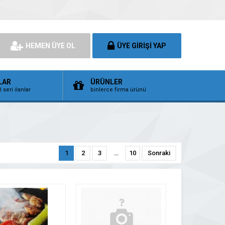
HEMEN ÜYE OL
ÜYE GİRİŞİ YAP
LAR
ÜRÜNLER
 seri ilanlar
binlerce firma ürünü
1
2
3
…
10
Sonraki