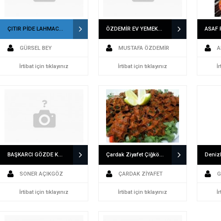
ÇITIR PİDE LAHMACUN 05325548317 PAMUKKALEDE ALO PİDE
ÖZDEMİR EV YEMEKLERİ 0258 211 20 66 DENİZLİ DE YEMEK SİPARİŞİ
GÜRSEL BEY
MUSTAFA ÖZDEMİR
A
İrtibat için tıklayınız
İrtibat için tıklayınız
İr
BAŞKARCI GÖZDE KASAP 0542 452 9220 MERKEZEFENDİDE KASAP
Çardak Ziyafet Çiğköfte 0531 472 2020 Çardak Da Alo Çiğköfte
SONER AÇIKGÖZ
ÇARDAK ZİYAFET
G
İrtibat için tıklayınız
ÇİĞKÖFTE
İrtibat için tıklayınız
Ercan
İr