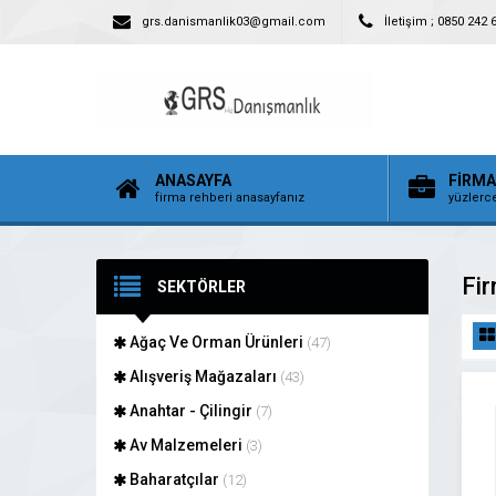
grs.danismanlik03@gmail.com
İletişim ; 0850 242 
ANASAYFA
FİRM
firma rehberi anasayfanız
yüzlerce
Fir
SEKTÖRLER
Ağaç Ve Orman Ürünleri
(47)
Alışveriş Mağazaları
(43)
Anahtar - Çilingir
(7)
Av Malzemeleri
(3)
Baharatçılar
(12)