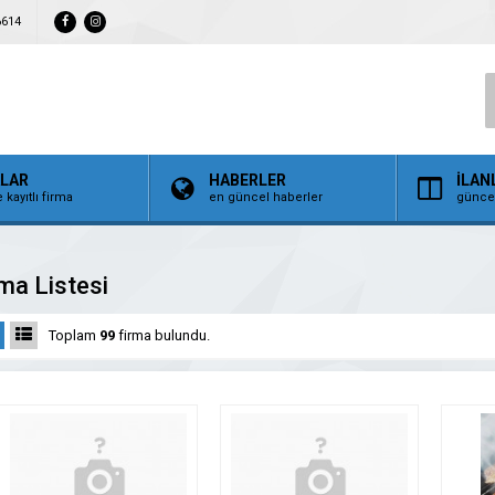
6614
ALAR
HABERLER
İLAN
 kayıtlı firma
en güncel haberler
güncel
ma Listesi
Toplam
99
firma bulundu.