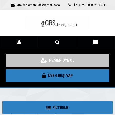
grs.danismanlik03@gmail.com
İletişim ; 0850 242 6614
HEMEN ÜYE OL
ÜYE GİRİŞİ YAP
FİLTRELE